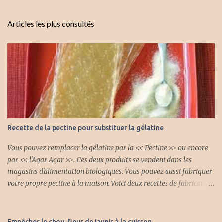
Articles les plus consultés
Recette de la pectine pour substituer la gélatine
Vous pouvez remplacer la gélatine par la << Pectine >> ou encore
par << l'Agar Agar >>. Ces deux produits se vendent dans les
magasins d'alimentation biologiques. Vous pouvez aussi fabriquer
votre propre pectine à la maison. Voici deux recettes de fabrication
de la pectine. Première recette : Avec cette pectine naturelle vous
pouvez faire plein de gelée différente et vous pouvez mettre aussi
des fruits. INGRÉDIENTS 4 lb de pomme aigrelette 2 litres d'eau
Empêcher le chou-fleur de jaunir à la cuisson