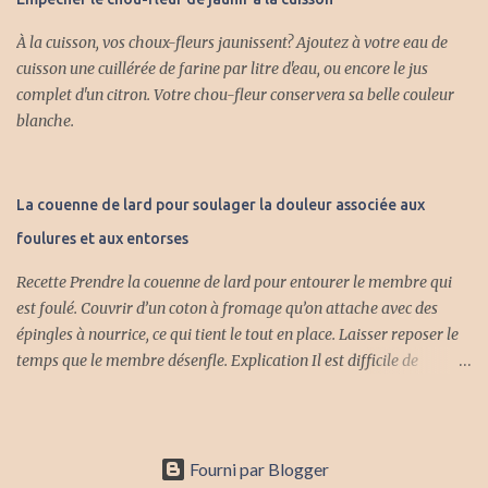
froide 3/4 tasse jus citron frais PRÉPARATION Laver et trancher les
À la cuisson, vos choux-fleurs jaunissent? Ajoutez à votre eau de
pommes sans les peler et sans enlever le coeur. Mettre dans un
cuisson une cuillérée de farine par litre d'eau, ou encore le jus
chaudron avec l'eau. Amener à ébullition et cuire à feu moyen
complet d'un citron. Votre chou-fleur conservera sa belle couleur
jusqu'à ce que les pommes soient bien cuites en compote. Verser
blanche.
dans un linge et laisser égoutter sans presser sur les pommes.
Après plusieurs heures. Verser le jus dans une casserole, bouillir 20
minutes et ajouter le jus citron, ramener-le tout à ébullition et
retirer du feu. La pecti...
La couenne de lard pour soulager la douleur associée aux
foulures et aux entorses
Recette Prendre la couenne de lard pour entourer le membre qui
est foulé. Couvrir d’un coton à fromage qu’on attache avec des
épingles à nourrice, ce qui tient le tout en place. Laisser reposer le
temps que le membre désenfle. Explication Il est difficile de
comprendre quel est le principe actif dans un morceau de lard (salé
ou non salé) qui fait diminuer l’enflure ou soulager la douleur. Ici,
la couenne de lard sert plutôt de substitut au sac de glace.
Appliquer de la pression sur le membre blessé aide aussi à
Fourni par Blogger