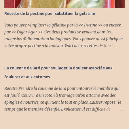
Recette de la pectine pour substituer la gélatine
Vous pouvez remplacer la gélatine par la << Pectine >> ou encore
par << l'Agar Agar >>. Ces deux produits se vendent dans les
magasins d'alimentation biologiques. Vous pouvez aussi fabriquer
votre propre pectine à la maison. Voici deux recettes de fabrication
de la pectine. Première recette : Avec cette pectine naturelle vous
pouvez faire plein de gelée différente et vous pouvez mettre aussi
des fruits. INGRÉDIENTS 4 lb de pomme aigrelette 2 litres d'eau
La couenne de lard pour soulager la douleur associée aux
froide 3/4 tasse jus citron frais PRÉPARATION Laver et trancher les
foulures et aux entorses
pommes sans les peler et sans enlever le coeur. Mettre dans un
chaudron avec l'eau. Amener à ébullition et cuire à feu moyen
Recette Prendre la couenne de lard pour entourer le membre qui
jusqu'à ce que les pommes soient bien cuites en compote. Verser
est foulé. Couvrir d’un coton à fromage qu’on attache avec des
dans un linge et laisser égoutter sans presser sur les pommes.
épingles à nourrice, ce qui tient le tout en place. Laisser reposer le
Après plusieurs heures. Verser le jus dans une casserole, bouillir 20
temps que le membre désenfle. Explication Il est difficile de
minutes et ajouter le jus citron, ramener-le tout à ébullition et
comprendre quel est le principe actif dans un morceau de lard (salé
retirer du feu. La pecti...
ou non salé) qui fait diminuer l’enflure ou soulager la douleur. Ici,