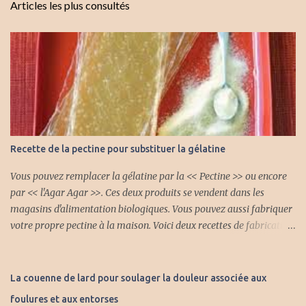
Articles les plus consultés
Recette de la pectine pour substituer la gélatine
Vous pouvez remplacer la gélatine par la << Pectine >> ou encore
par << l'Agar Agar >>. Ces deux produits se vendent dans les
magasins d'alimentation biologiques. Vous pouvez aussi fabriquer
votre propre pectine à la maison. Voici deux recettes de fabrication
de la pectine. Première recette : Avec cette pectine naturelle vous
pouvez faire plein de gelée différente et vous pouvez mettre aussi
des fruits. INGRÉDIENTS 4 lb de pomme aigrelette 2 litres d'eau
La couenne de lard pour soulager la douleur associée aux
froide 3/4 tasse jus citron frais PRÉPARATION Laver et trancher les
foulures et aux entorses