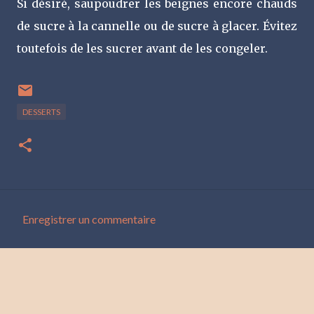
Si désiré, saupoudrer les beignes encore chauds
de sucre à la cannelle ou de sucre à glacer. Évitez
toutefois de les sucrer avant de les congeler.
DESSERTS
Enregistrer un commentaire
C
o
m
m
e