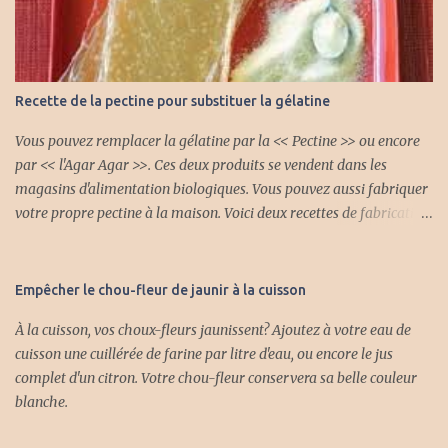
Recette de la pectine pour substituer la gélatine
Vous pouvez remplacer la gélatine par la << Pectine >> ou encore
par << l'Agar Agar >>. Ces deux produits se vendent dans les
magasins d'alimentation biologiques. Vous pouvez aussi fabriquer
votre propre pectine à la maison. Voici deux recettes de fabrication
de la pectine. Première recette : Avec cette pectine naturelle vous
pouvez faire plein de gelée différente et vous pouvez mettre aussi
des fruits. INGRÉDIENTS 4 lb de pomme aigrelette 2 litres d'eau
Empêcher le chou-fleur de jaunir à la cuisson
froide 3/4 tasse jus citron frais PRÉPARATION Laver et trancher les
À la cuisson, vos choux-fleurs jaunissent? Ajoutez à votre eau de
pommes sans les peler et sans enlever le coeur. Mettre dans un
cuisson une cuillérée de farine par litre d'eau, ou encore le jus
chaudron avec l'eau. Amener à ébullition et cuire à feu moyen
complet d'un citron. Votre chou-fleur conservera sa belle couleur
jusqu'à ce que les pommes soient bien cuites en compote. Verser
blanche.
dans un linge et laisser égoutter sans presser sur les pommes.
Après plusieurs heures. Verser le jus dans une casserole, bouillir 20