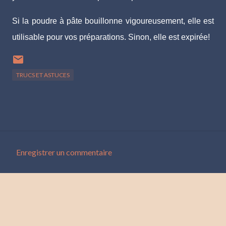
Si la poudre à pâte bouillonne vigoureusement, elle est
utilisable pour vos préparations. Sinon, elle est expirée!
TRUCS ET ASTUCES
Enregistrer un commentaire
C
o
m
m
e