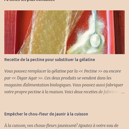
Recette de la pectine pour substituer la gélatine
Vous pouvez remplacer la gélatine par la << Pectine >> ou encore
par << l'Agar Agar >>. Ces deux produits se vendent dans les
magasins d'alimentation biologiques. Vous pouvez aussi fabriquer
votre propre pectine à la maison. Voici deux recettes de fabrication
de la pectine. Première recette : Avec cette pectine naturelle vous
pouvez faire plein de gelée différente et vous pouvez mettre aussi
des fruits. INGRÉDIENTS 4 lb de pomme aigrelette 2 litres d'eau
Empêcher le chou-fleur de jaunir à la cuisson
froide 3/4 tasse jus citron frais PRÉPARATION Laver et trancher les
À la cuisson, vos choux-fleurs jaunissent? Ajoutez à votre eau de
pommes sans les peler et sans enlever le coeur. Mettre dans un