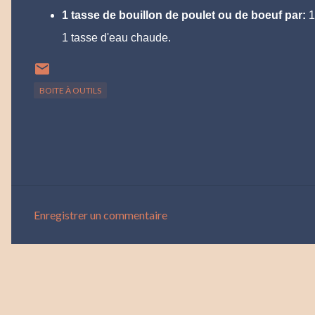
1 tasse de bouillon de poulet ou de boeuf par:
1
1 tasse d'eau chaude.
BOITE À OUTILS
Enregistrer un commentaire
C
o
m
m
e