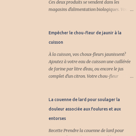
Ces deux produits se vendent dans les
magasins d'alimentation biologiques. Vous
pouvez aussi fabriquer votre propre pectine
à la maison. Voici deux recettes de
fabrication de la pectine. Première recette :
Empêcher le chou-fleur de jaunir à la
Avec cette pectine naturelle vous pouvez
cuisson
faire plein de gelée différente et vous pouvez
mettre aussi des fruits. INGRÉDIENTS 4 lb
À la cuisson, vos choux-fleurs jaunissent?
de pomme aigrelette 2 litres d'eau froide 3/4
Ajoutez à votre eau de cuisson une cuillérée
tasse jus citron frais PRÉPARATION Laver et
de farine par litre d'eau, ou encore le jus
trancher les pommes sans les peler et sans
complet d'un citron. Votre chou-fleur
enlever le coeur. Mettre dans un chaudron
conservera sa belle couleur blanche.
avec l'eau. Amener à ébullition et cuire à feu
moyen jusqu'à ce que les pommes soient
La couenne de lard pour soulager la
bien cuites en compote. Verser dans un linge
douleur associée aux foulures et aux
et laisser égoutter sans presser sur les
pommes. Après plusieurs heures. Verser le
entorses
jus dans une casserole, bouillir 20 minutes et
Recette Prendre la couenne de lard pour
ajouter le jus citron, ramener-le tout à