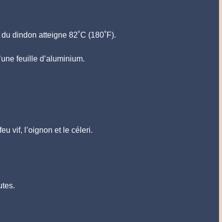
e du dindon atteigne 82˚C (180˚F).
’une feuille d’aluminium.
u vif, l’oignon et le céleri.
utes.