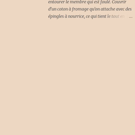
entourer le membre qui est foulé. Couvrir
ébullition et retirer du feu. La pecti...
d’un coton à fromage qu’on attache avec des
épingles à nourrice, ce qui tient le tout en
place. Laisser reposer le temps que le
membre désenfle. Explication Il est difficile
de comprendre quel est le principe actif dans
un morceau de lard (salé ou non salé) qui
fait diminuer l’enflure ou soulager la
douleur. Ici, la couenne de lard sert plutôt de
substitut au sac de glace. Appliquer de la
pression sur le membre blessé aide aussi à
diminuer l’enflure. C’est certain qu’au temps
des filles de Caleb, le lard faisait partie des
choses qu’on trouvait facilement dans une
maison. Les docteurs étant parfois loin, il
fallait bien trouver quelque chose pour
soulager la douleur dans les cas de blessure.
La nécessité est la mère de l’invention! Si
vous êtes tenté d’en faire l’essai – un conseil :