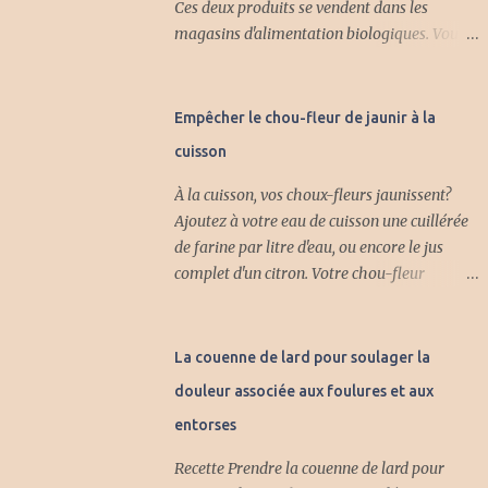
Ces deux produits se vendent dans les
magasins d'alimentation biologiques. Vous
pouvez aussi fabriquer votre propre pectine
à la maison. Voici deux recettes de
fabrication de la pectine. Première recette :
Empêcher le chou-fleur de jaunir à la
Avec cette pectine naturelle vous pouvez
cuisson
faire plein de gelée différente et vous pouvez
mettre aussi des fruits. INGRÉDIENTS 4 lb
À la cuisson, vos choux-fleurs jaunissent?
de pomme aigrelette 2 litres d'eau froide 3/4
Ajoutez à votre eau de cuisson une cuillérée
tasse jus citron frais PRÉPARATION Laver et
de farine par litre d'eau, ou encore le jus
trancher les pommes sans les peler et sans
complet d'un citron. Votre chou-fleur
enlever le coeur. Mettre dans un chaudron
conservera sa belle couleur blanche.
avec l'eau. Amener à ébullition et cuire à feu
moyen jusqu'à ce que les pommes soient
La couenne de lard pour soulager la
bien cuites en compote. Verser dans un linge
douleur associée aux foulures et aux
et laisser égoutter sans presser sur les
pommes. Après plusieurs heures. Verser le
entorses
jus dans une casserole, bouillir 20 minutes et
Recette Prendre la couenne de lard pour
ajouter le jus citron, ramener-le tout à