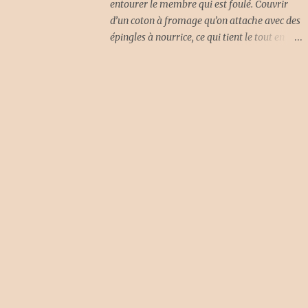
entourer le membre qui est foulé. Couvrir
ébullition et retirer du feu. La pecti...
d’un coton à fromage qu’on attache avec des
épingles à nourrice, ce qui tient le tout en
place. Laisser reposer le temps que le
membre désenfle. Explication Il est difficile
de comprendre quel est le principe actif dans
un morceau de lard (salé ou non salé) qui
fait diminuer l’enflure ou soulager la
douleur. Ici, la couenne de lard sert plutôt de
substitut au sac de glace. Appliquer de la
pression sur le membre blessé aide aussi à
diminuer l’enflure. C’est certain qu’au temps
des filles de Caleb, le lard faisait partie des
choses qu’on trouvait facilement dans une
maison. Les docteurs étant parfois loin, il
fallait bien trouver quelque chose pour
soulager la douleur dans les cas de blessure.
La nécessité est la mère de l’invention! Si
vous êtes tenté d’en faire l’essai – un conseil :